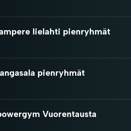
ampere lielahti pienryhmät
angasala pienryhmät
owergym Vuorentausta