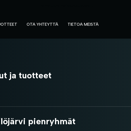
Tervetuloa verkkokauppaan!
UOTTEET
OTA YHTEYTTÄ
TIETOA MEISTÄ
ut ja tuotteet
löjärvi pienryhmät