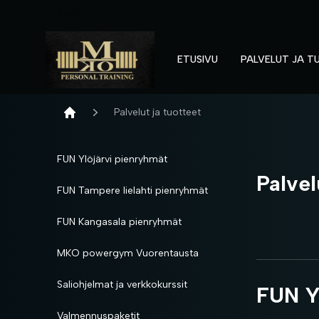
Suomi
ETUSIVU
PALVELUT JA T
Kauppa - MKOpersonaltraining
Palvelut ja tuotteet
Etusivu
FUN Ylöjärvi pienryhmät
Palvel
FUN Tampere lielahti pienryhmät
FUN Kangasala pienryhmät
MKO powergym Vuorentausta
Saliohjelmat ja verkkokurssit
FUN Y
Valmennuspaketit