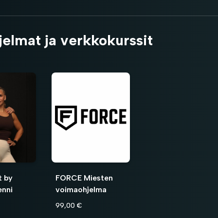
jelmat ja verkkokurssit
t by
FORCE Miesten
enni
voimaohjelma
99,00 €