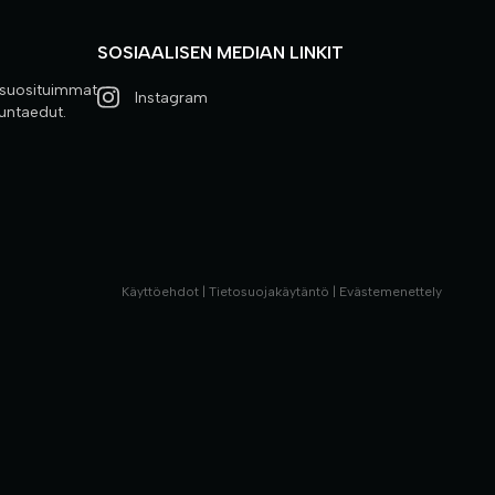
SOSIAALISEN MEDIAN LINKIT
 suosituimmat
Instagram
kuntaedut.
Käyttöehdot
|
Tietosuojakäytäntö
|
Evästemenettely