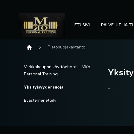
Suomi
ETUSIVU
PALVELUT JA T
Kauppa - MKOpersonaltraining
Tietosuojakäytäntö
Home
Verkkokaupan käyttöehdot – MKo
Yksity
Personal Training
Yksityisyydensuoja
-
Evästemenettely