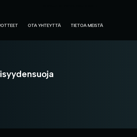
Tervetuloa verkkokauppaan!
UOTTEET
OTA YHTEYTTÄ
TIETOA MEISTÄ
isyydensuoja